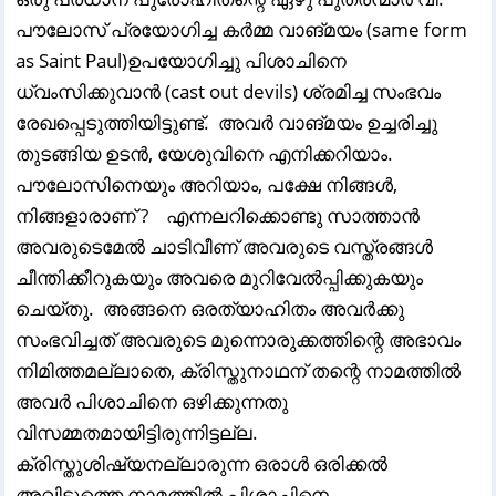
പൗലോസ്‌ പ്രയോഗിച്ച കർമ്മ വാങ്മയം (same form
as Saint Paul)ഉപയോഗിച്ചു പിശാചിനെ
ധ്വംസിക്കുവാൻ (cast out devils) ശ്രമിച്ച സംഭവം
രേഖപ്പെടുത്തിയിട്ടുണ്ട്‌. അവർ വാങ്മയം ഉച്ചരിച്ചു
തുടങ്ങിയ ഉടൻ, യേശുവിനെ എനിക്കറിയാം.
പൗലോസിനെയും അറിയാം, പക്ഷേ നിങ്ങൾ,
നിങ്ങളാരാണ് ? എന്നലറിക്കൊണ്ടു സാത്താൻ
അവരുടെമേൽ ചാടിവീണ് അവരുടെ വസ്ത്രങ്ങൾ
ചീന്തിക്കീറുകയും അവരെ മുറിവേൽപ്പിക്കുകയും
ചെയ്തു. അങ്ങനെ ഒരത്യാഹിതം അവർക്കു
സംഭവിച്ചത്‌ അവരുടെ മുന്നൊരുക്കത്തിന്റെ അഭാവം
നിമിത്തമല്ലാതെ, ക്രിസ്തുനാഥന് തന്റെ നാമത്തിൽ
അവർ പിശാചിനെ ഒഴിക്കുന്നതു
വിസമ്മതമായിട്ടിരുന്നിട്ടല്ല.
ക്രിസ്തുശിഷ്യനല്ലാരുന്ന ഒരാൾ ഒരിക്കൽ
അവിടുത്തെ നാമത്തിൽ പിശാചിനെ