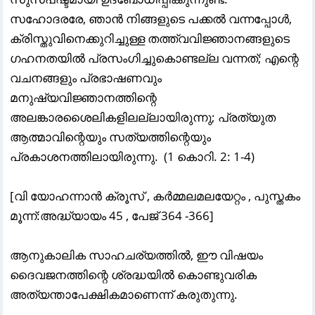
സഹോദരരേ, ഞാൻ നിങ്ങളുടെ പക്കൽ വന്നപ്പോൾ,
ക്രിസ്തുവിനെക്കുറിച്ചുള്ള തത്ത്വവിജ്ഞാനങ്ങളുടെ
ഗഹനതയിൽ പ്രസംഗിച്ചുകൊണ്ടല്ല വന്നത്‌; എന്റെ
വചനങ്ങളും പ്രഭാഷണവും
മനുഷ്യവിജ്ഞാനത്തിന്റെ
അലങ്കാരശൈലികളിലല്ലായിരുന്നു; പ്രത്യുത
ആത്മാവിന്റെയും സത്യത്തിന്റെയും
പ്രകാശനത്തിലായിരുന്നു. (1 കൊറി. 2: 1-4)
[വി യോഹന്നാൻ ക്രൂസ് , കർമ്മലമലയേറ്റം , പുസ്തകം
മൂന്ന്:അദ്ധ്യായം 45 , പേജ് 364 -366]
ആനുകാലിക സാഹചര്യത്തിൽ, ഈ വിഷയം
ദൈവജനത്തിന്റെ ശ്രദ്ധയിൽ കൊണ്ടുവരിക
അത്യന്താപേക്ഷികമാണെന്ന് കരുതുന്നു.