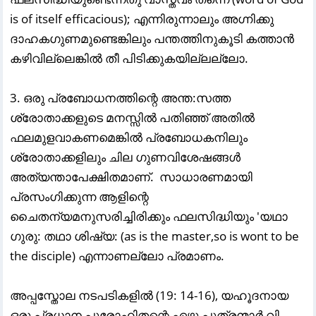
is of itself efficacious); എന്നിരുന്നാലും അഗ്നിക്കു
ദാഹകഗുണമുണ്ടെങ്കിലും പന്തത്തിനുകൂടി കത്താൻ
കഴിവില്ലെങ്കിൽ തീ പിടിക്കുകയില്ലല്ലോ.
3. ഒരു പ്രബോധനത്തിന്റെ അന്ത:സത്ത
ശ്രോതാക്കളുടെ മനസ്സിൽ പതിഞ്ഞ്‌ അതിൽ
ഫലമുളവാകണമെങ്കിൽ പ്രബോധകനിലും
ശ്രോതാക്കളിലും ചില ഗുണവിശേഷങ്ങൾ
അത്യന്താപേക്ഷിതമാണ്. സാധാരണമായി
പ്രസംഗിക്കുന്ന ആളിന്റെ
ചൈതന്യമനുസരിച്ചിരിക്കും ഫലസിദ്ധിയും 'യഥാ
ഗുരു: തഥാ ശിഷ്യ: (as is the master,so is wont to be
the disciple) എന്നാണല്ലോ പ്രമാണം.
അപ്പസ്തോല നടപടികളിൽ (19: 14-16), യഹൂദനായ
ഒരു പ്രധാന പുരോഹിതന്റെ ഏഴു പുത്രന്മാർ വി.