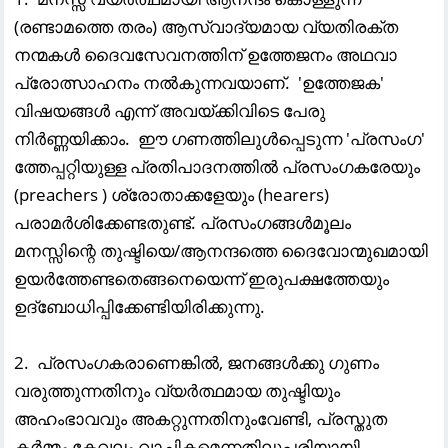
(രണ്ടാമത്തെ തരം) ആസ്വാദ്യമായ വ്യതിരക്ത
നന്മകൾ ദൈവസേവനത്തിന് ഉത്തേജനം അഥവാ
പ്രോത്സാഹനം നൽകുന്നവയാണ്. 'ഉത്തേജക'
വിഷയങ്ങൾ എന്ന് അവയ്ക്കിവിടെ പേരു
നിർണ്ണയിക്കാം. ഈ ഗണത്തിലുൾപ്പെടുന്ന 'പ്രസംഗ'
ത്തേപ്പറ്റിയുള്ള പ്രതിപാദനത്തിൽ പ്രസംഗകരേയും
(preachers ) ശ്രോതാക്കളേയും (hearers)
പരാമർശിക്കേണ്ടതുണ്ട്‌. പ്രസംഗങ്ങൾമൂലം
മനസ്സിന്റെ തുഷ്ടിയെ/ആനന്ദത്തെ ദൈവോന്മുഖമായി
ഉയർത്തേണ്ടതെങ്ങനെയെന്ന് ഇരുപക്ഷത്തേയും
ഉദ്ബോധിപ്പിക്കേണ്ടിയിരിക്കുന്നു.
2. പ്രസംഗകരാണെങ്കിൽ, ജനങ്ങൾക്കു ഗുണം
വരുത്തുന്നതിനും വ്യർത്ഥമായ തുഷ്ടിയും
അഹംഭാവവും അകറ്റുന്നതിനുംവേണ്ടി, പ്രസ്തുത
കർമ്മം കേവലം വാചികമെന്നതിലുപരിയായി