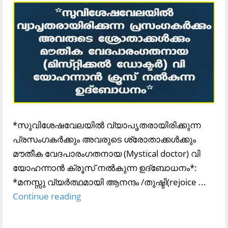
*സുവിശേഷവേലയിൽ വ്യാപൃതരായിരിക്കുന്ന
പ്രസംഗകർക്കും അവരുടെ ശ്രോതാക്കൾക്കും
മൗതീക വേദപാരംഗതനായ (Mystical doctor) വി
യോഹന്നാൻ ക്രൂസ് നൽകുന്ന ഉദ്‌ബോധനം*:
*മനസ്സു വ്യർത്ഥമായി ആനന്ദം /തുഷ്ടി(rejoice ...
Continue reading