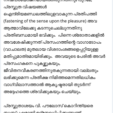
പ്രസ്തുത വിഷയങ്ങൾ
ഐന്ദ്രിയമണ്ഡലത്തിലുളവാകുന്ന പ്രതിപത്തി
(fastening of the sense upon the pleasure) അവ
ആത്മാവിലേക്കു കടന്നുചെല്ലുന്നതിനു
പ്രതിബന്ധമായി ഭവിക്കും. പിന്നെ ശ്രോതാക്കളിൽ
അവശേഷിക്കുന്നത്‌ പ്രസംഗത്തിന്റെ വാഗാടോപം
(വാചാലത) മുതലായ വിശദാംശങ്ങളെപ്പറ്റിയുള്ള
മതിപ്പുമാത്രമായിരിക്കും. അവയുടെ പേരിൽ അവർ
പ്രസംഗകനെ പുകഴ്ത്തുകയും,
ജീവിതനവീകരണത്തിനുതകുന്നതായി വല്ലതും
ലഭിക്കുമെന്ന പ്രതീക്ഷ നിമിത്തമെന്നതിലധികം
വാഗ്വിലാസത്താൽ ആകൃഷ്ടരായി തുടർന്ന്
അദ്ദേഹത്തെ ശ്രവിക്കുകയും ചെയ്യും.
പ്രസ്തുതാശയം വി. പൗലോസ്‌ കൊറിന്ത്യരെ
സുസ്പഷ്ടമായി ഉദ്ബോധിപ്പിക്കുന്നുണ്ട്‌: