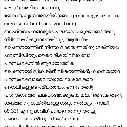
ആദ്ധ്യാത്മികമാണെന്നു
ബോധ്യമുള്ളവരായിരിക്കണം (preaching is a spiritual
exercise rather than a vocal one).
ബാഹ്യവചനങ്ങളുടെ പ്രയോഗം മൂലമാണ് അതു
നിർവ്വഹിക്കുന്നതെങ്കിലും, ആന്തരിക
ചൈതന്യത്തിൽ നിന്നല്ലാതെ അതിനു ശക്തിയും
ഫലസിദ്ധിയും കൈവരികയില്ലല്ലോ.
പ്രസംഗകനിൽ ആദ്ധ്യാത്മിക
ചൈതന്യമില്ലെങ്കിൽ വിഷയത്തിന്റെ ഗഹനതയോ
പ്രസംഗകലാവൈഭവമോ, ഭാഷാലങ്കാര
ശൈലികളുടെ രമ്യതയോ, ഒന്നും തന്റെ
പ്രസംഗത്തെ ഫലപ്രദമാക്കുകയില്ല. ദൈവം തന്റെ
ശബ്ദത്തിനു ശക്തിയുള്ള ശബ്ദം നൽകും. (സങ്കീ.
68:33) എന്നു ദാവീദ്‌ പറയുന്നതനുസരിച്ചു
ദൈവവചനത്തിനു സ്വകീയമായ
ഫലസിദ്ധിയുണ്ടെന്നതു വാസ്തവം തന്നെ (word of God