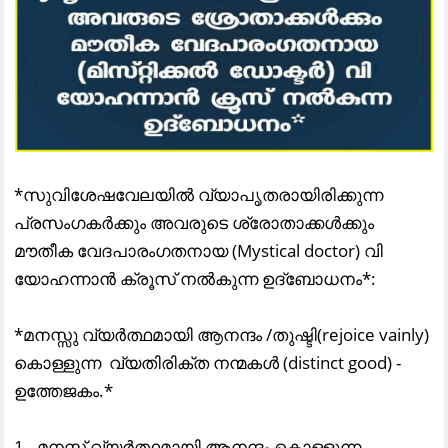
*സുവിശേഷവേലയിൽ വ്യാപൃതരായിരിക്കുന്ന
പ്രസംഗകർക്കും അവരുടെ ശ്രോതാക്കൾക്കും
മൗതീക വേദപാരംഗതനായ (Mystical doctor) വി
യോഹന്നാൻ ക്രൂസ് നൽകുന്ന ഉദ്‌ബോധനം*:
*മനസ്സു വ്യർത്ഥമായി ആനന്ദം /തുഷ്ടി(rejoice vainly)
കൊള്ളുന്ന വ്യതിരിക്ത നന്മകൾ (distinct good) -
ഉത്തേജകം.*
1. മനസ്സ്‌ വ്യർത്ഥമായി ആനന്ദം കൊള്ളുന്ന