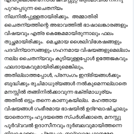
പുറപ്പെടുന്ന ചൈതന്യം
നിലനിൽപ്പുള്ളതായിരിക്കും. അമ്മാതിരി
ചൈതന്യത്തിന്റെ അഭാവത്തിൽ ഭാഷാലങ്കാരങ്ങളും
വിഷയവും എത്ര കെങ്കേമമായിരുന്നാലും ഫലം
തുച്ഛമായിരിക്കും. മെച്ചമായ ശൈലിവിശേഷങ്ങളും
പദവിന്യാസങ്ങളും ഗഹനമായ വിഷയങ്ങളുമെല്ലാം
നല്ല ചൈതന്യവും കൂടിയുള്ളപ്പോൾ ഉത്തേജകവും
ഫലദായകവുമായിരിക്കുമെങ്കിലും,
അതില്ലാത്തപ്പോൾ, പ്രസംഗം ഇന്ദ്രിയങ്ങൾക്കും
ബുദ്ധിക്കും രുചിമാധുര്യങ്ങൾ നൽകുമെന്നല്ലാതെ
മനസ്സിൽ തങ്ങിനിൽക്കാവുന്ന ഭക്തിമാധുര്യം
അതിൽ ഒട്ടും തന്നെ കാണുകയില്ല. മഹത്തായ
വിഷയങ്ങൾ ഗംഭീരമായ ഭാഷയിൽ ഉദ്ഘോഷിച്ചാലും
യാതൊന്നും ഹൃദയത്തെ സ്പർശിക്കാതെ, മനസ്സു
പൂർവ്വവൽ ഉദാസീനവും ദുർബലവുമായിത്തന്നെ
നിലകൊള്ളും. പ്രസംഗം നല്ലൊരു ഗാനമേള