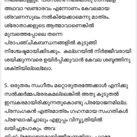
അഥവാ ഘണ്ടാരവം എന്നോണം കേവലമായ
ശ്രവണസുഖം നൽകിയേക്കാമെന്നു മാത്രം.
ശ്രോതാക്കളുടെ ആത്മാവാണെങ്കിൽ
മുമ്പത്തെപ്പോലെ തന്നെ
പ്രാപഞ്ചികബന്ധനങ്ങളിൽ കുടുങ്ങി
നിശ്ചേഷ്ടമായിക്കിടക്കും. കല്ലറയിൽ നിർജ്ജീവരായി
ശയിക്കുന്നവരെ ഉയിർപ്പിക്കുവാൻ കേവല ശബ്ദത്തിനു
ശക്തിയില്ലല്ലോ.
5. ഒരുതരം സംഗീതം മറ്റൊരുതരത്തേക്കാൾ എനിക്കു
സൽക്കർമ്മപ്രേരകമല്ലെങ്കിൽ അതു കൂടുതൽ
ഇമ്പകരമായിരിക്കുന്നതുകൊണ്ടു പ്രയോജനമില്ല.
പ്രസംഗകൻ എത്രമാത്രം ഗഹനമായ സംഗതികൾ
പ്രഘോഷിച്ചാലും എളുപ്പം വിസ്മൃതിയിൽ
ലയിച്ചുപോകും. അവ
നിഷ്പ്രയോജനമായിത്തീരുന്നതിനും പുറമേ,