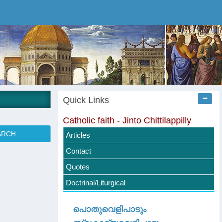
Quick Links
Catholic faith - Jinto Chittilappilly
Articles
Contact
Quotes
Doctrinal/Liturgical
പൊതുവെളിപാടും