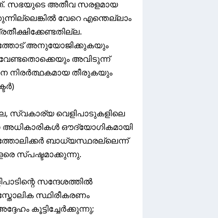
ുത്. സഭയുടെ അതീവ സരളമായ
ന്നില്ലെങ്കിൽ വേറെ എന്തെല്ലാം
ീക്ഷിക്കേണ്ടതില്ല.
ത്തോട് അനുയോജിക്കുകയും
് വേണ്ടതൊക്കെയും അവിടുന്ന്
്ഥന നിരർത്ഥകമായ തീരുകയും
്ടർ)
െ, സ്വകാര്യ വെളിപാടുകളിലെ
ഭാ അധികാരികൾ ഔദ്യോഗികമായി
കത്തോലിക്കർ ബാധ്യസ്ഥരല്ലെന്ന്
െ സ്പഷ്ടമാക്കുന്നു.
ാടിന്റെ സന്ദേശത്തിൽ
പസ്തോലിക സ്ഥിരീകരണം
േഹം കൂട്ടിച്ചേർക്കുന്നു;