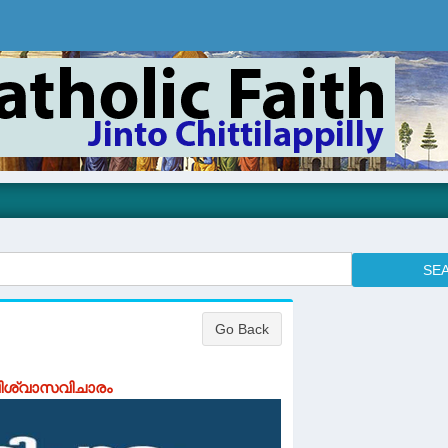
വിശ്വാസവിചാരം