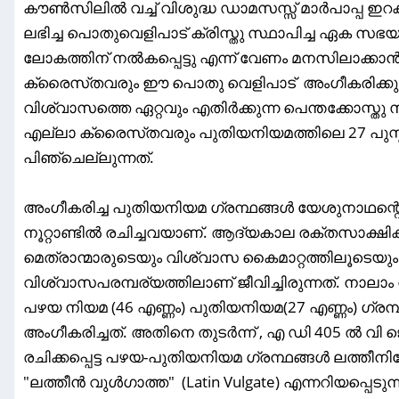
കൗൺസിലിൽ വച്ച് വിശുദ്ധ ഡാമസസ്സ് മാർപാപ്പ ഇറക്
ലഭിച്ച പൊതുവെളിപാട് ക്രിസ്തു സ്ഥാപിച്ച ഏക സ
ലോകത്തിന് നൽകപ്പെട്ടു എന്ന് വേണം മനസിലാക്കാൻ.ല
ക്രൈസ്‌തവരും ഈ പൊതു വെളിപാട് അംഗീകരിക്കുന
വിശ്വാസത്തെ ഏറ്റവും എതിർക്കുന്ന പെന്തക്കോസ
എല്ലാ ക്രൈസ്‌തവരും പുതിയനിയമത്തിലെ 27 പുസ
പിഞ്ചെല്ലുന്നത്.
അംഗീകരിച്ച പുതിയനിയമ ഗ്രന്ഥങ്ങൾ യേശുനാഥന്റെ 
നൂറ്റാണ്ടിൽ രചിച്ചവയാണ്. ആദ്യകാല രക്തസാക്ഷി
മെത്രാന്മാരുടെയും വിശ്വാസ കൈമാറ്റത്തിലൂടെയും 
വിശ്വാസപരമ്പര്യത്തിലാണ് ജീവിച്ചിരുന്നത്. നാലാം ന
പഴയ നിയമ (46 എണ്ണം) പുതിയനിയമ(27 എണ്ണം) ഗ്
അംഗീകരിച്ചത്. അതിനെ തുടർന്ന് , എ ഡി 405 ൽ വി 
രചിക്കപ്പെട്ട പഴയ-പുതിയനിയമ ഗ്രന്ഥങ്ങൾ ലത്തീനി
"ലത്തീൻ വുൾഗാത്ത" (Latin Vulgate) എന്നറിയപ്പെടുന്