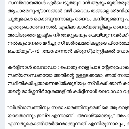
സമ്പ്രദായങ്ങൾ ഏർപെടുത്തുവാൻ ആരും മുതിരര
ആചാരമനുഷ്ട്ടാനങ്ങൾ വഴി ദൈവം തങ്ങളെ ശ്രവിക്കു
പുതുമകൾ കൊണ്ടുവന്നാലും ദൈവം കനിയുമെന്നു പ്രത
എന്തുകൊണ്ടെന്നാൽ, എല്ലാ കാര്യങ്ങളിലും ദൈവ
അവിടുത്തെ ഇഷ്ട്ടം നിറവേറ്റുകയും ചെയ്യുന്നവർക്ക
നൽകും;നേരെ മറിച്ചു സ്വാർത്ഥമതികളുടെ പ്രാർത
ചെയ്യും".- വി .യോഹന്നാൻ ക്രൂസ് (മിസ്റ്റിക്കൽ ഡോക
കർദ്ദീനാൾ ലെവാഡാ : പൊതു വെളിപാടിന്റേതുപോല
സത്യസന്ധതയോ അതിന്റെ ഉള്ളടക്കമോ, അത് സ
സ്ഥിതീകരിച്ചതാണെങ്കിൽക്കൂടിയും സ്വീകരിക്കാൻ 
തന്റെ മാർഗ്ഗനിർദ്ദേശങ്ങളിൽ കർദ്ദീനാൾ ലെവാഡാ വളര
“വിശ്വാസത്തിനും സദാചാരത്തിനുമെതിരെ ആ വെളിപ
യാതൊന്നും ഇല്ല എന്നാണ് . അവശ്യമായും,” അപ്
എന്നതുകൊണ്ട് അർത്ഥമാക്കുന്നത്. എന്നിരുന്നാലും , അദ്ദ