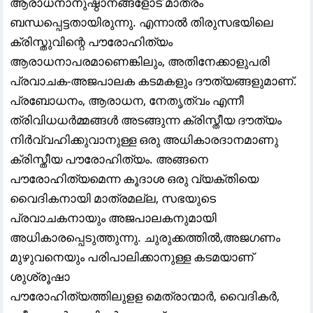
ആരാധനാനുഷ്ഠാനങ്ങളോട് മാത്രം
ബന്ധപ്പെട്ടതായിരുന്നു. എന്നാൽ തിരുസഭയിലെ
ക്രിസ്തുവിന്റെ പൗരോഹിത്യം
ആരാധനാപരമാണെങ്കിലും, അതിനേക്കാളുപരി
പ്രവാചക-അജപാലക കടമകളും ദൗത്യങ്ങളുമാണ്.
പ്രബോധനം, ആരാധന, നേതൃത്വം എന്നീ
ത്രിവിധധർമ്മങ്ങൾ അടങ്ങുന്ന ക്രിസ്തീയ ദൗത്യം
നിർവ്വഹിക്കുവാനുള്ള ഒരു അധികാരദാനമാണു
ക്രിസ്തീയ പൗരോഹിത്യം. അങ്ങനെ
പൗരോഹിത്യമെന്ന കൂദാശ ഒരു വ്യക്തിയെ
വൈദികനായി മാത്രമല്ല, സഭയുടെ
പ്രവാചകനായും അജപാലകനുമായി
അധികാരപ്പെടുത്തുന്നു. ചുരുക്കത്തിൽ,അജഗണം
മുഴുവനെയും പരിപാലിക്കാനുള്ള കടമയാണ്
ശുശ്രൂഷാ
പൗരോഹിത്യത്തിലുളള മെത്രാന്മാർ, വൈദികർ,