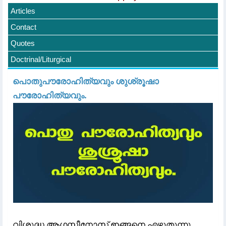
Articles
Contact
Quotes
Doctrinal/Liturgical
പൊതുപൗരോഹിത്യവും ശുശ്രൂഷാ
പൗരോഹിത്യവും.
വിശുദ്ധ ആഗസ്തീനോസ് ഇങ്ങനെ എഴുതുന്നു.