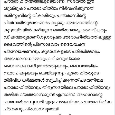
പൗരോഹിത്യത്തിലൂടെയാണ്. സഭയിൽ ഈ
ശുശ്രൂഷാ പൗരോഹിത്യം നിർവഹിക്കുന്നത്
ക്രിസ്തുവിന്റെ വികാരിയും പത്രോസിന്റെ
പിൻഗാമിയുമായ മാർപാപ്പയും അദ്ദേഹത്തിന്റെ
കൂട്ടായ്മയിൽ കഴിയുന്ന മെത്രാന്മാരും വൈദീകരും
ഡീക്കന്മാരുമാണ്.ശുശ്രൂഷാപൗരോഹിത്യത്തിലുള്ളവ
ദൈവത്തിന്റെ പ്രസാദവരം ദൈവവചന
പ്രഘോഷണവും, കൂദാശകളുടെ പരികർമ്മവും,
അജപാലനധർമ്മവും വഴി മനുഷ്യരെ
ദൈവമക്കളാക്കി ഉയർത്തുകയും, ദൈവരാജ്യം
സ്ഥാപിക്കുകയും ചെയ്യുന്നു. പുരോഹിതരുടെ
ത്രിവിധ ധർമ്മങ്ങൾ സൂചിപ്പിക്കുന്നത് പഴയനിയമ
പൗരോഹിത്യവും, തിരുസഭയിലെ പൗരോഹിത്യവും
തമ്മിൽ വ്യത്യാസമുണ്ട് എന്നാണ്. അഹറോന്റെ
പാരമ്പര്യമനുസരിച്ചുള്ള പഴയനിയമ പൗരോഹിത്യം
പ്രഥമവും പ്രധാനവുമായി