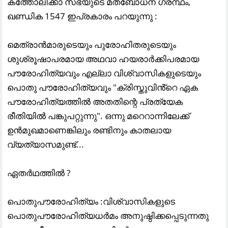
കത്തോലിക്കാ സഭയുടെ മതബോധന ഗ്രന്ഥം,
ഖണ്ഡിക 1547 ഇപ്രകാരം പറയുന്നു :
മെത്രാൻമാരുടെയും പുരോഹിതരുടെയും
ശുശ്രൂഷാപരമായ അഥവാ ഹയരാർക്കിപരമായ
പൗരോഹിത്യവും എല്ലാ വിശ്വാസികളുടെയും
പൊതു പൗരോഹിത്യവും "ക്രിസ്തുവിൻ്റെ ഏക
പൗരോഹിത്യത്തിൽ അതതിന്റെ പ്രത്യേക
രീതിയിൽ പങ്കുപറ്റുന്നു". ഒന്നു മറെറാന്നിലേക്ക്
ഉൻമുഖമാണെങ്കിലും രണ്ടിനും കാതലായ
വ്യത്യാസമുണ്ട്...
ഏതർഥത്തിൽ ?
പൊതുപൗരോഹിത്യം :വിശ്വാസികളുടെ
പൊതുപൗരോഹിത്യധർമം അനുഷ്ഠിക്കപ്പെടുന്നതു