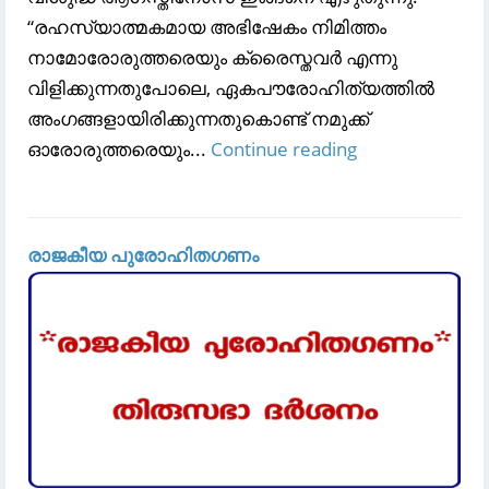
“രഹസ്യാത്മകമായ അഭിഷേകം നിമിത്തം
നാമോരോരുത്തരെയും ക്രൈസ്തവർ എന്നു
വിളിക്കുന്നതുപോലെ, ഏകപൗരോഹിത്യത്തിൽ
അംഗങ്ങളായിരിക്കുന്നതുകൊണ്ട് നമുക്ക്
ഓരോരുത്തരെയും...
Continue reading
രാജകീയ പുരോഹിതഗണം