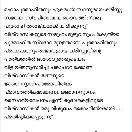
മഹാപുരോഹിതനും ഏകമധ്യസ്ഥനുമായ ക്രിസ്തു
സഭയെ “സ്വപിതാവായ ദൈവത്തിന് ഒരു
പുരോഹിതരാജ്യമാക്കിയിരിക്കുന്നു”
വിശ്വാസികളുടെ സമൂഹം മുഴുവനും പ്രകൃത്യാ
പുരോഹിത സ്വഭാവമുള്ളതാണ്. പുരോഹിതനും
പ്രവാചകനും രാജാവുമായ ക്രിസ്തുവിന്റെ
ദൗത്യത്തിൽ ഓരോരുത്തരുടെയും
വിളിയ്ക്കനുസരിച്ചു പങ്കുപററിക്കൊണ്ട്
വിശ്വാസികൾ തങ്ങളുടെ
ജ്ഞാനസ്നാനപൗരോഹിത്യം
പ്രാവർത്തികമാക്കുന്നു. ജ്ഞാനസ്നാനം,
സ്ഥൈര്യലേപനം എന്നീ കൂദാശകളിലൂടെ
വിശ്വാസികൾ ഒരു വിശുദ്ധപൗരോഹിത്യമായി .....
പ്രതിഷ്ഠിക്കപ്പെടുന്നു”.