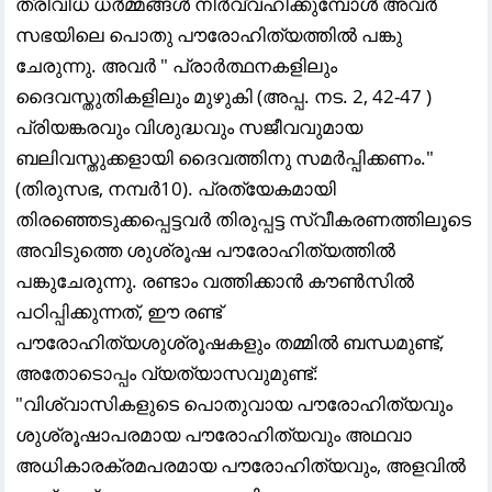
ത്രിവിധ ധർമ്മങ്ങൾ നിർവ്വഹിക്കുമ്പോൾ അവർ
സഭയിലെ പൊതു പൗരോഹിത്യത്തിൽ പങ്കു
ചേരുന്നു. അവർ " പ്രാർത്ഥനകളിലും
ദൈവസ്തുതികളിലും മുഴുകി (അപ്പ. നട. 2, 42-47 )
പ്രിയങ്കരവും വിശുദ്ധവും സജീവവുമായ
ബലിവസ്തുക്കളായി ദൈവത്തിനു സമർപ്പിക്കണം."
(തിരുസഭ, നമ്പർ10). പ്രത്യേകമായി
തിരഞ്ഞെടുക്കപ്പെട്ടവർ തിരുപ്പട്ട സ്വീകരണത്തിലൂടെ
അവിടുത്തെ ശുശ്രൂഷ പൗരോഹിത്യത്തിൽ
പങ്കുചേരുന്നു. രണ്ടാം വത്തിക്കാൻ കൗൺസിൽ
പഠിപ്പിക്കുന്നത്, ഈ രണ്ട്
പൗരോഹിത്യശുശ്രൂഷകളും തമ്മിൽ ബന്ധമുണ്ട്,
അതോടൊപ്പം വ്യത്യാസവുമുണ്ട്:
"വിശ്വാസികളുടെ പൊതുവായ പൗരോഹിത്യവും
ശുശ്രൂഷാപരമായ പൗരോഹിത്യവും അഥവാ
അധികാരക്രമപരമായ പൗരോഹിത്യവും, അളവിൽ