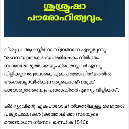
വിശുദ്ധ ആഗസ്തീനോസ് ഇങ്ങനെ എഴുതുന്നു.
“രഹസ്യാത്മകമായ അഭിഷേകം നിമിത്തം
നാമോരോരുത്തരെയും ക്രൈസ്തവർ എന്നു
വിളിക്കുന്നതുപോലെ, ഏകപൗരോഹിത്യത്തിൽ
അംഗങ്ങളായിരിക്കുന്നതുകൊണ്ട് നമുക്ക്
ഓരോരുത്തരെയും പുരോഹിതർ എന്നും വിളിക്കാം”.
ക്രിസ്തുവിന്റെ ഏകപൗരോഹിത്യത്തിലുള്ള രണ്ടുതരം
പങ്കുചേരലുകൾ (കത്തോലിക്കാ സഭയുടെ
മതബോധന ഗ്രന്ഥം, ഖണ്ഡിക 1546):