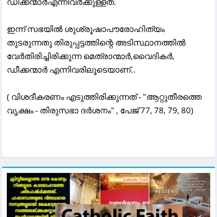
ഡീക്കന്മാർഎന്നിവർക്കുള്ളത്.
ഇന്ന് സഭയിൽ ശുശ്രൂഷാപൗരോഹിത്യം
തുടരുന്നതു തിരുപ്പട്ടത്തിന്റെ അടിസ്ഥാനത്തിൽ
വേർതിരിച്ചിരിക്കുന്ന മെത്രാന്മാർ,വൈദികർ,
ഡീക്കന്മാർ എന്നിവരിലൂടെയാണ്..
( വിശദീകരണം എടുത്തിരിക്കുന്നത് - "ആറ്റുതീരത്തെ
വൃക്ഷം - തിരുസഭാ ദർശനം" , പേജ് 77, 78, 79, 80)