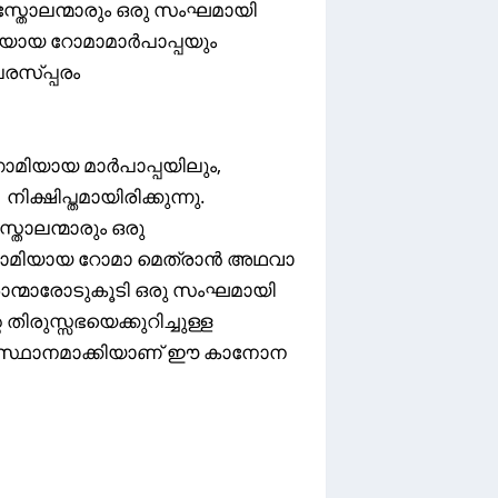
പസ്തോലന്മാരും ഒരു സംഘമായി
യായ റോമാമാർപാപ്പയും
രസ്പ്പരം
മിയായ മാർപാപ്പയിലും,
്ഷിപ്തമായിരിക്കുന്നു.
സ്തോലന്മാരും ഒരു
ഗാമിയായ റോമാ മെത്രാൻ അഥവാ
രാന്മാരോടുകൂടി ഒരു സംഘമായി
തിരുസ്സഭയെക്കുറിച്ചുള്ള
അടിസ്ഥാനമാക്കിയാണ് ഈ കാനോന