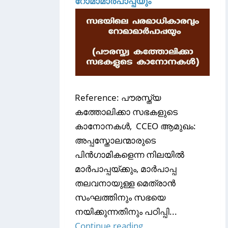
റോമാമാർപാപ്പയും
Reference: പൗരസ്ത്യ
കത്തോലിക്കാ സഭകളുടെ
കാനോനകൾ, CCEO ആമുഖം:
അപ്പസ്തോലന്മാരുടെ
പിൻഗാമികളെന്ന നിലയിൽ
മാർപാപ്പയ്ക്കും, മാർപാപ്പ
തലവനായുള്ള മെത്രാൻ
സംഘത്തിനും സഭയെ
നയിക്കുന്നതിനും പഠിപ്പി...
Continue reading