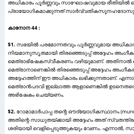
അധികാരം പൂർണ്ണവും സാഘോഷവുമായ രീതിയിൽ 
പ്രായോഗികമാക്കുന്നത് സാർവ്വതികസൂനഹദോസു
കാനോന 44 :
$1.
സഭയിൽ പരമോന്നതവും പൂർണ്ണവുമായ അധികാരം റോമ
നിയമാനുസൃതമായി തിരഞ്ഞെടുപ്പ് അദ്ദേഹം അംഗീകര
മെത്രാഭിഷേകസ്വീകരണം വഴിയുമാണ്. അതിനാൽ ഒര
മെത്രാനാണെങ്കിൽ തിരഞ്ഞെടുപ്പ് അദ്ദേഹം അംഗീകരി
അദ്ദേഹത്തിന് ഈ അധികാരം ലഭിക്കുന്നതാണ്. എന്നാൽ 
മെത്രാൻപദവി ഇല്ലാത്ത ആളാണെങ്കിൽ ഉടനെതന്ന
അഭിഷേകം ചെയ്യണം.
$2.
റോമാമാർപാപ്പ തന്റെ ഔദ്യോഗികസ്ഥാനം (munu
അതിന്റെ സാധുതയ്ക്കായി അദ്ദേഹം അത് സ്വതന്ത്
ശരിയായി വെളിപ്പെടുത്തുകയും വേണം. എന്നാൽ, സ