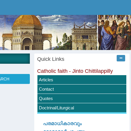
Quick Links
Catholic faith - Jinto Chittilappilly
Articles
Contact
Quotes
Doctrinal/Liturgical
പരമാധികാരവും