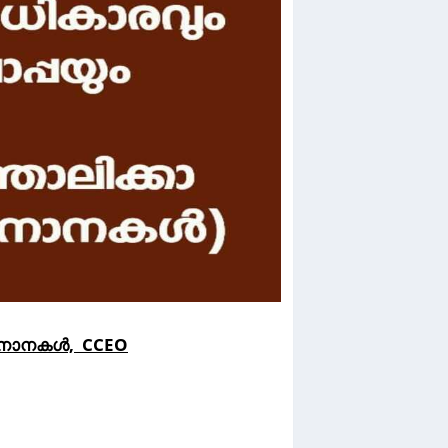
കാനോനകൾ, CCEO