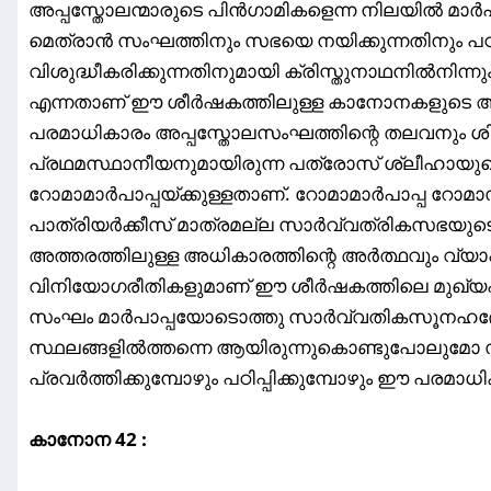
അപ്പസ്തോലന്മാരുടെ പിൻഗാമികളെന്ന നിലയിൽ മാർപാപ
മെത്രാൻ സംഘത്തിനും സഭയെ നയിക്കുന്നതിനും പഠിപ്
വിശുദ്ധീകരിക്കുന്നതിനുമായി ക്രിസ്തുനാഥനിൽനിന്നും 
എന്നതാണ് ഈ ശീർഷകത്തിലുള്ള കാനോനകളുടെ 
പരമാധികാരം അപ്പസ്തോലസംഘത്തിന്റെ തലവനും ശി
പ്രഥമസ്ഥാനീയനുമായിരുന്ന പത്രോസ് ശ്ലീഹായു
റോമാമാർപാപ്പയ്ക്കുള്ളതാണ്. റോമാമാർപാപ്പ 
പാത്രിയർക്കീസ് മാത്രമല്ല സാർവ്വത്രികസഭയു
അത്തരത്തിലുള്ള അധികാരത്തിന്റെ അർത്ഥവും വ്യാപ
വിനിയോഗരീതികളുമാണ് ഈ ശീർഷകത്തിലെ മുഖ്യപ
സംഘം മാർപാപ്പയോടൊത്തു സാർവ്വതികസൂനഹ
സ്ഥലങ്ങളിൽത്തന്നെ ആയിരുന്നുകൊണ്ടുപോലുമോ 
പ്രവർത്തിക്കുമ്പോഴും പഠിപ്പിക്കുമ്പോഴും ഈ പരമാധി
കാനോന 42 :