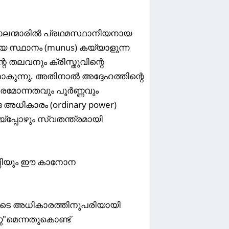
തോലന്മാരിൽ പ്രഥമസ്ഥാനീയനായ
 സ്ഥാനം (munus) കയ്യാളുന്ന
തലവനും ക്രിസ്തുവിന്റെ
ുന്നു. അതിനാൽ അദ്ദേഹത്തിന്റെ
രമോന്നതവും പൂർണ്ണവും
അധികാരം (ordinary power)
പ്പോഴും സ്വതന്ത്രമായി
പ്തിയും ഈ കാനോന
ുടെ അധികാരത്തിനുപരിയായി
്ണ"മെന്നതുകൊണ്ട്