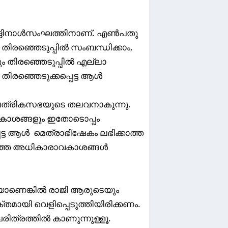
ർദ്ദിനാൾസംഘത്തിനാണ്. എൺപതു
തിരഞ്ഞെടുപ്പിൽ സംബന്ധിക്കാം,
 തിരഞ്ഞെടുപ്പിൽ എല്ലാ
തിരഞ്ഞെടുക്കപ്പെട്ട ആൾ
്വത്രികസഭയുടെ തലവനാകുന്നു.
കാശങ്ങളും ഇതോടൊപ്പം
െട്ട ആൾ മെത്രാഭിഷേകം ലഭിക്കാത്ത
റഞ്ഞ അധികാരാവകാശങ്ങൾ
യാണെങ്കിൽ രാജി ആരുടെയും
തമായി വെളിപ്പെടുത്തിയിരിക്കണം.
രിത്രത്തിൽ കാണുന്നുള്ളൂ.