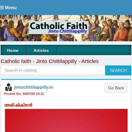
☰ Menu
|
|
Home
Articles
Catholic faith - Jinto Chittilappilly - Articles
jintochittilappilly.in
Posted On: 04/07/20 14:11
അഭിഷിക്തൻ