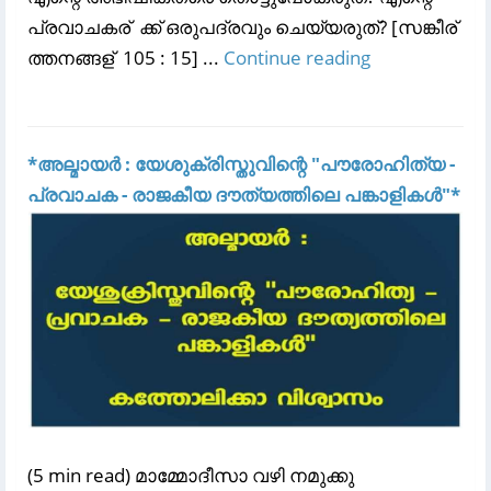
പ്രവാചകര് ‍ ക്ക്‌ ഒരുപദ്രവും ചെയ്യരുത്‌? [സങ്കീര് ‍
ത്തനങ്ങള് ‍ 105 : 15] ...
Continue reading
*അല്മായർ : യേശുക്രിസ്തുവിന്റെ "പൗരോഹിത്യ -
പ്രവാചക - രാജകീയ ദൗത്യത്തിലെ പങ്കാളികൾ"*
(5 min read) മാമ്മോദീസാ വഴി നമുക്കു