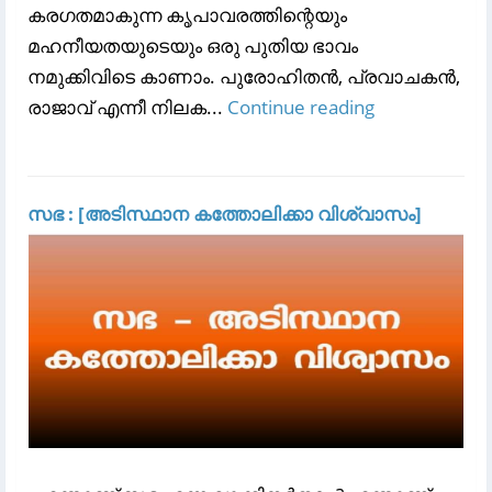
കരഗതമാകുന്ന കൃപാവരത്തിന്റെയും
മഹനീയതയുടെയും ഒരു പുതിയ ഭാവം
നമുക്കിവിടെ കാണാം. പുരോഹിതൻ, പ്രവാചകൻ,
രാജാവ് എന്നീ നിലക...
Continue reading
സഭ : [അടിസ്ഥാന കത്തോലിക്കാ വിശ്വാസം]