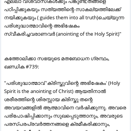
എല്ലാ വിശ്വാസികൾക്കും പങ്കുണ്ട്;തങ്ങളെ
പഠിപ്പിക്കുകയും സത്യത്തിന്റെ സാകല്യത്തിലേക്ക്
നയിക്കുകയും ( guides them into all truth)ചെയ്യുന്ന
പരിശുദ്ധാത്മാവിന്റെ അഭിഷേകം
സ്വീകരിച്ചവരാണവർ (anointing of the Holy Spirit)"
കത്തോലിക്കാ സഭയുടെ മതബോധന ഗ്രന്ഥം,
ഖണ്ഡിക #739:
"പരിശുദ്ധാത്മാവ് 'ക്രിസ്തുവിന്റെ അഭിഷേകം' (Holy
Spirit is the anointing of Christ) ആയതിനാൽ
ശരീരത്തിന്റെ ശിരസ്സായ ക്രിസ്തു തന്റെ
അവയവങ്ങളിൽ ആത്മാവിനെ വർഷിക്കുന്നു. അവരെ
പരിപോഷിപ്പിക്കാനും സുഖപ്പെടുത്താനും, അവരുടെ
പരസ്പരപ്രവർത്തനങ്ങളെ ക്രമീകരിക്കാനും,