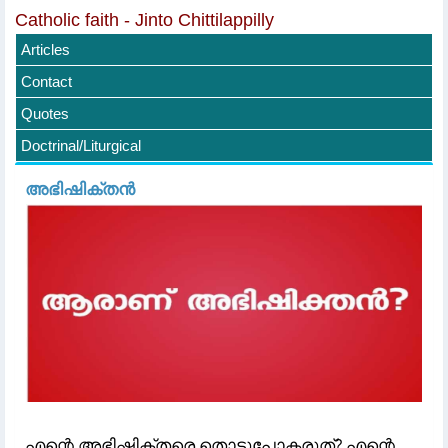
Catholic faith - Jinto Chittilappilly
Articles
Contact
Quotes
Doctrinal/Liturgical
അഭിഷിക്തൻ
എന്റെ അഭിഷിക്‌തരെ തൊട്ടുപോകരുത്‌? എന്റെ