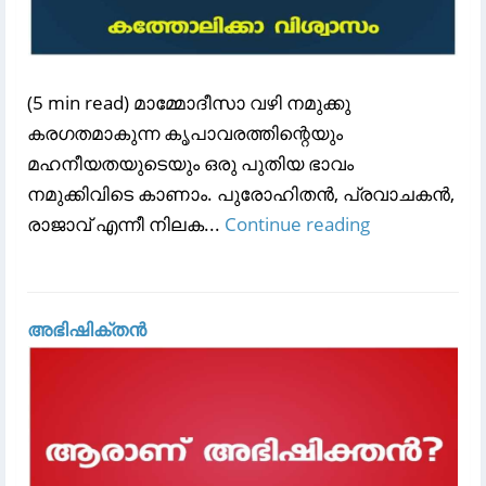
(5 min read) മാമ്മോദീസാ വഴി നമുക്കു
കരഗതമാകുന്ന കൃപാവരത്തിന്റെയും
മഹനീയതയുടെയും ഒരു പുതിയ ഭാവം
നമുക്കിവിടെ കാണാം. പുരോഹിതൻ, പ്രവാചകൻ,
രാജാവ് എന്നീ നിലക...
Continue reading
അഭിഷിക്തൻ