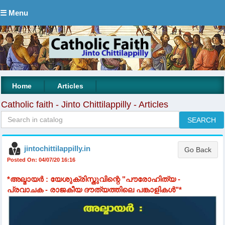
☰ Menu
|
|
Home
Articles
Catholic faith - Jinto Chittilappilly - Articles
jintochittilappilly.in
Posted On: 04/07/20 16:16
*അല്മായർ : യേശുക്രിസ്തുവിന്റെ "പൗരോഹിത്യ -
പ്രവാചക - രാജകീയ ദൗത്യത്തിലെ പങ്കാളികൾ"*