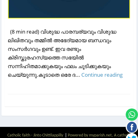
(8 min read) വിശുദ്ധ പാരമ്പര്യവും വിശുദ്ധ
ലിഖിതവും തമ്മിൽ അഭേദ്യമായ ബന്ധവും
സംസർഗവും ഉണ്ട്. ഇവ രണ്ടും
ക്രിസ്തുരഹസ്യത്തെ സഭയിൽ
സന്നിഹിതമാക്കുകയും ഫലം ചൂടിക്കുകയും
ചെയ്യുന്നു.കൂടാതെ ഒരേ ദ...
Continue reading
|
Catholic faith - Jinto Chittilappilly
Powered by myparish.net, A catholic