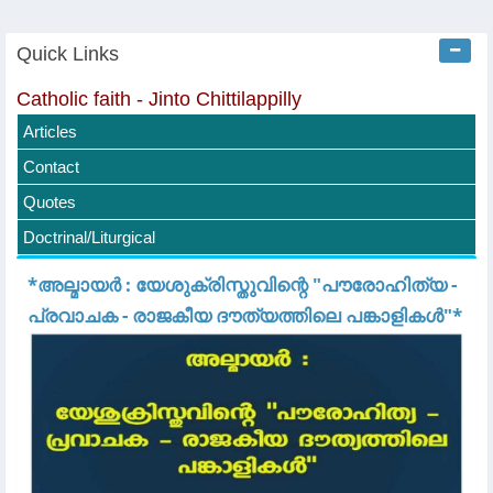
Quick Links
Catholic faith - Jinto Chittilappilly
Articles
Contact
Quotes
Doctrinal/Liturgical
*അല്മായർ : യേശുക്രിസ്തുവിന്റെ "പൗരോഹിത്യ -
പ്രവാചക - രാജകീയ ദൗത്യത്തിലെ പങ്കാളികൾ"*