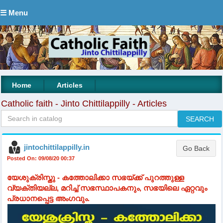
☰ Menu
|
|
Home
Articles
Catholic faith - Jinto Chittilappilly - Articles
jintochittilappilly.in
Posted On: 09/08/20 00:37
യേശുക്രിസ്തു - കത്തോലിക്കാ സഭയ്ക്ക് പുറത്തുള്ള
വ്യക്തിയല്ല, മറിച്ച് സഭസ്ഥാപകനും, സഭയിലെ ഏറ്റവും
പ്രധാനപ്പെട്ട അംഗവും.