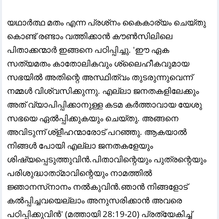
യഥാര്
ത്ഥ മതം എന്ന പ്രശ്‌നം കൈകാര്യം ചെയ്തു
കൊണ്ട് രണ്ടാം വത്തിക്കാന്
കൗണ്
സിലിലെ
പിതാക്കന്മാര്
ഇങ്ങനെ പഠിപ്പിച്ചു. 'ഈ ഏക
സത്യമതം കാതോലികവും ശ്ലൈഹീകവുമായ
സഭയില്
അതിന്റെ അസ്ഥിത്വം തുടരുന്നുവെന്ന്
നമ്മള്
വിശ്വസിക്കുന്നു. എല്ലാ ജനതകളിലേക്കും
അത് വ്യാപിപ്പിക്കാനുള്ള കടമ കര്
ത്താവായ യേശു
സഭയെ ഏല്
പ്പിക്കുകയും ചെയ്തു. അങ്ങനെ
അവിടുന്ന് ശ്‌ളീഹന്മാരോട് പറഞ്ഞു. ആകയാല്
നിങ്ങള്
പോയി എല്ലാ ജനതകളേയും
ശിഷ്യപ്പെടുത്തുവിന്
.പിതാവിന്റെയും പുത്രന്റെയും
പരിശുദ്ധാതാ്മാവിന്റെയും നാമത്തില്
ജ്ഞാനസ്‌നാനം നല്
കുവിന്
.ഞാന്
നിങ്ങളോട്
കല്
പ്പിച്ചവയെല്ലാം അനുസരിക്കാന്
അവരെ
പഠിപ്പിക്കുവിന്
' (മത്തായി 28:19-20) പ്രത്യേകിച്ച്