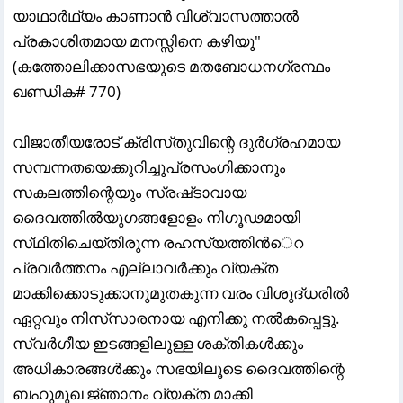
യാഥാർഥ്യം കാണാൻ വിശ്വാസത്താൽ
പ്രകാശിതമായ മനസ്സിനെ കഴിയൂ"
(കത്തോലിക്കാസഭയുടെ മതബോധനഗ്രന്ഥം
ഖണ്ഡിക# 770)
വിജാതീയരോട്‌ ക്രിസ്‌തുവിന്റെ ദുര്
ഗ്രഹമായ
സമ്പന്നതയെക്കുറിച്ചുപ്രസംഗിക്കാനും
സകലത്തിന്റെയും സ്രഷ്‌ടാവായ
ദൈവത്തില്
യുഗങ്ങളോളം നിഗൂഢമായി
സ്‌ഥിതിചെയ്‌തിരുന്ന രഹസ്യത്തിന്
െറ
പ്രവര്
ത്തനം എല്ലാവര്
ക്കും വ്യക്‌ത
മാക്കിക്കൊടുക്കാനുമുതകുന്ന വരം വിശുദ്‌ധരില്
ഏറ്റവും നിസ്‌സാരനായ എനിക്കു നല്
കപ്പെട്ടു.
സ്വര്
ഗീയ ഇടങ്ങളിലുള്ള ശക്‌തികള്
ക്കും
അധികാരങ്ങള്
ക്കും സഭയിലൂടെ ദൈവത്തിന്റെ
ബഹുമുഖ ജ്‌ഞാനം വ്യക്‌ത മാക്കി