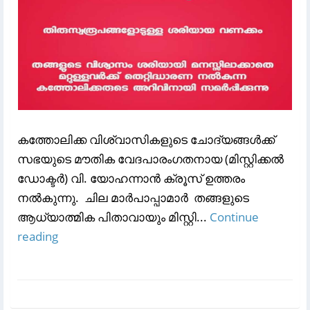
കത്തോലിക്ക വിശ്വാസികളുടെ ചോദ്യങ്ങൾക്ക്
സഭയുടെ മൗതിക വേദപാരംഗതനായ (മിസ്റ്റിക്കൽ
ഡോക്ടർ) വി. യോഹന്നാൻ ക്രൂസ് ഉത്തരം
നൽകുന്നു. ചില മാർപാപ്പാമാർ തങ്ങളുടെ
ആധ്യാത്മിക പിതാവായും മിസ്റ്റി...
Continue
reading