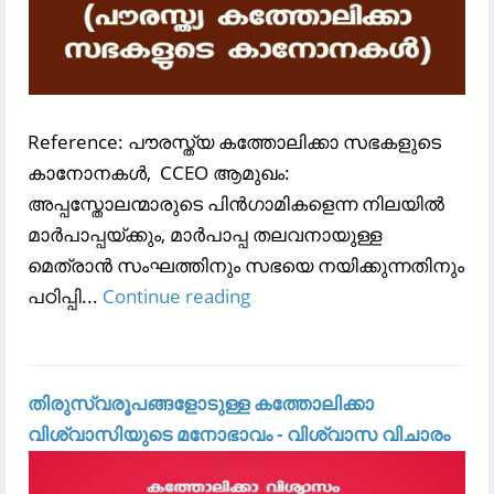
Reference: പൗരസ്ത്യ കത്തോലിക്കാ സഭകളുടെ
കാനോനകൾ, CCEO ആമുഖം:
അപ്പസ്തോലന്മാരുടെ പിൻഗാമികളെന്ന നിലയിൽ
മാർപാപ്പയ്ക്കും, മാർപാപ്പ തലവനായുള്ള
മെത്രാൻ സംഘത്തിനും സഭയെ നയിക്കുന്നതിനും
പഠിപ്പി...
Continue reading
തിരുസ്വരൂപങ്ങളോടുള്ള കത്തോലിക്കാ
വിശ്വാസിയുടെ മനോഭാവം - വിശ്വാസ വിചാരം