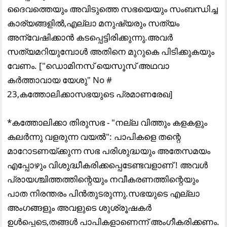
ദൈവത്തെയും അവിടുത്തെ സഭയെയും സംബന്ധിച്ച
കാര്യങ്ങളില്
,എല്ലാ മനുഷ്യരും സത്യം
അന്വേഷിക്കാന്
കടപ്പെട്ടിരിക്കുന്നു.അവര്
സത്യമറിയുമ്പോള്
അതിനെ മുറുകെ പിടിക്കുകയും
വേണം. ["ഡൊമിനസ് യെസൂസ് അഥവാ
കർത്താവായ യേശു" No #
23,കത്തോലിക്കാസഭയുടെ പ്രമാണരേഖ]
*കത്തോലിക്കാ തിരുസഭ - "നല്ല വിത്തും കളകളും
കലർന്നു വളരുന്ന വയൽ": പാപികളെ തന്റെ
മാറോടണയ്ക്കുന്ന സഭ പരിശുദ്ധയും അതേസമയം
എപ്പോഴും വിശുദ്ധീകരിക്കപ്പെടേണ്ടവളാണ് ! അവൾ
പ്രായശ്ചിത്തത്തിന്റെയും നവീകരണത്തിന്റെയും
പാത നിരന്തരം പിൻതുടരുന്നു.സഭയുടെ എല്ലാ
അംഗങ്ങളും അവളുടെ ശുശ്രൂഷകർ
ഉൾപ്പെടെ,തങ്ങൾ പാപികളാണെന്ന് അംഗീകരിക്കണം.