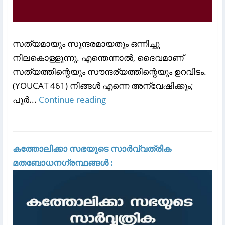
സത്യമായും സുന്ദരമായതും ഒന്നിച്ചു
നിലകൊള്ളുന്നു. എന്തെന്നാൽ, ദൈവമാണ്
സത്യത്തിന്റെയും സൗന്ദര്യത്തിന്റെയും ഉറവിടം.
(YOUCAT 461) നിങ്ങള്‍ എന്നെ അന്വേഷിക്കും;
പൂര്‍...
Continue reading
കത്തോലിക്കാ സഭയുടെ സാർവ്വത്രിക
മതബോധനഗ്രന്ഥങ്ങൾ :