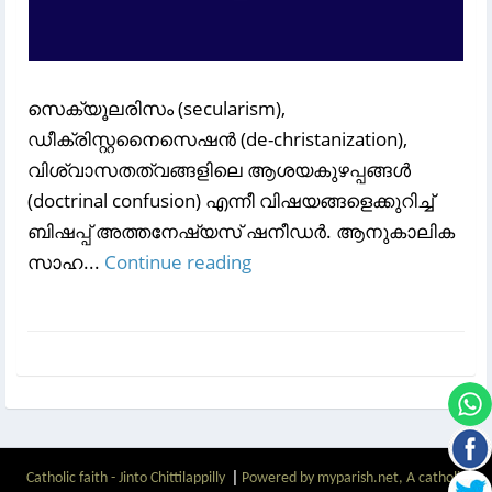
സെക്യൂലരിസം (secularism),
ഡീക്രിസ്റ്റനൈസെഷൻ (de-christanization),
വിശ്വാസതത്വങ്ങളിലെ ആശയകുഴപ്പങ്ങൾ
(doctrinal confusion) എന്നീ വിഷയങ്ങളെക്കുറിച്ച്
ബിഷപ്പ് അത്തനേഷ്യസ് ഷനീഡർ. ആനുകാലിക
സാഹ...
Continue reading
|
Catholic faith - Jinto Chittilappilly
Powered by myparish.net, A catholic