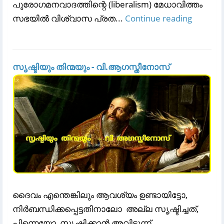
പുരോഗമനവാദത്തിന്റെ (liberalism) മേധാവിത്തം
സഭയിൽ വിശ്വാസ പ്രത...
Continue reading
സൃഷ്ടിയും തിന്മയും - വി.ആഗസ്തീനോസ്
ദൈവം എന്തെങ്കിലും ആവശ്യം ഉണ്ടായിട്ടോ,
നിർബന്ധിക്കപ്പെട്ടതിനാലോ അല്ല സൃഷ്ടിച്ചത്,
പിന്നെയോ, സൃഷ്ടിക്കാൻ അവിടുന്ന്