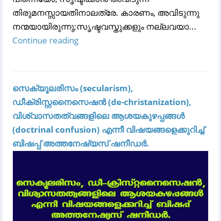
തിരുമനസ്സായതിനാലത്രേ. കാരണം, അവിടുന്നു
നന്മയായിരുന്നു;സൃഷ്ടവസ്തുക്കളും നല്ലവയാ...
Continue reading
സെക്യൂലരിസം (secularism),
ഡീക്രിസ്റ്റനൈസെഷൻ (de-christanization),
വിശ്വാസതത്വങ്ങളിലെ ആശയകുഴപ്പങ്ങൾ
(doctrinal confusion) എന്നീ വിഷയങ്ങളെക്കുറിച്ച്
ബിഷപ്പ് അത്തനേഷ്യസ് ഷനീഡർ.