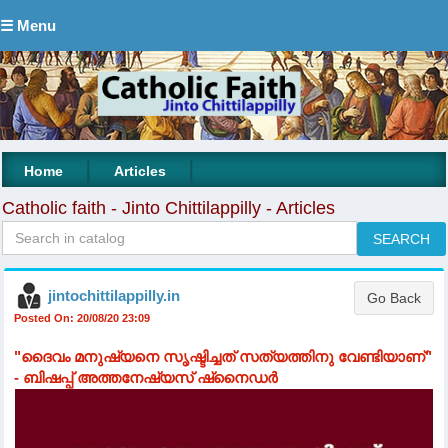
☰ Menu
|
|
Home
Articles
Catholic faith - Jinto Chittilappilly - Articles
jintochittilappilly.in
Posted On: 20/08/20 23:09
"ദൈവം മനുഷ്യനെ സൃഷ്ടിച്ചത് സത്യത്തിനു വേണ്ടിയാണ്"
- ബിഷപ്പ് അത്തനേഷ്യസ് ഷ്‌നൈഡർ