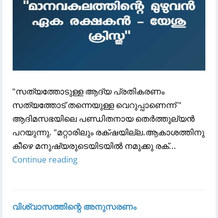
"സത്യത്തോടുള്ള ആദ്യ പ്രതികരണം
സത്യത്തോട് തന്നെയുള്ള വെറുപ്പാണെന്ന് "
ആദിമസഭയിലെ പണ്ഡിതനായ തെർത്തുല്യൻ
പറയുന്നു. "മറ്റാരിലും രക്‌ഷയില്ല.ആകാശത്തിനു
കീഴെ മനുഷ്യരുടെയിടയില്‍ നമുക്കു രക്‌...
Continue reading
വിശ്വാസത്തിന്റെ അനുസരണം