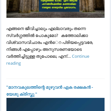
എങ്ങനെ ജീവിച്ചാലും എല്ലാവരും തന്നെ
സ്വർഗ്ഗത്തിൽ പോകുമോ? കത്തോലിക്കാ
വിശ്വാസവിചാരം എന്‍െറ പ്രിയപ്പെട്ടവരേ,
നിങ്ങള്‍ എപ്പോഴും അനുസരണയോടെ
വര്‍ത്തിച്ചിട്ടുള്ള തുപോലെ, എന്...
Continue
reading
"മാനവകുലത്തിന്റെ മുഴുവൻ ഏക രക്ഷകൻ -
യേശു ക്രിസ്തു "