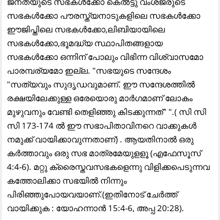
ജനതയുടെ സഭകൾക്കോ കെൽട്ടു വംശജരുടെ
സഭകൾക്കോ പൗരസ്ത്യനാടുകളിലെ സഭകൾക്കോ
ഈജിപ്തിലെ സഭകൾക്കോ,ലിബിയായിലെ
സഭകൾക്കോ,ഭൂമദ്ധ്യ സ്ഥാപിതങ്ങളായ
സഭകൾക്കോ ഒന്നിന് പോലും വിഭിന്ന വിശ്വാസമോ
പാരമ്പര്യമോ ഇല്ല. "സഭയുടെ സന്ദേശം
"സത്യവും സുദൃഡവുമാണ്. ഈ സന്ദേശത്തിൽ
രക്ഷയിലേക്കുള്ള ഒരേയൊരു മാർഗമാണ് ലോകം
മുഴുവനും വേണ്ടി തെളിഞ്ഞു കിടക്കുന്നത്" ".( സി സി
സി 173-174 ൽ ഈ സഭാപിതാവിനറെ വാക്കുകൾ
നമുക്ക് വായിക്കാവുന്നതാണ്) . ആയതിനാൽ ഒരു
കർത്താവും ഒരു സഭ മാത്രമേയുളളൂ (എഫേസൂസ്‌
4:4-6). മറ്റു ക്രൈസ്തവസഭകളെന്നു വിളിക്കപെടുന്നവ
കത്തോലിക്കാ സഭയിൽ നിന്നും
പിരിഞ്ഞുപോയവയാണ്.(ഇതിനോട് ചേർത്ത്
വായിക്കുക : യോഹന്നാൻ 15:4-6, അപ്പ 20:28).