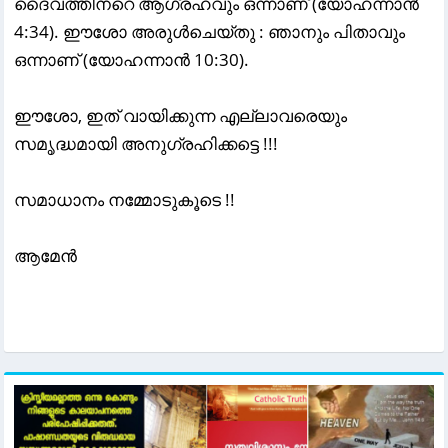
ദൈവത്തിനറെ ആഗ്രഹവും ഒന്നാണ് (യോഹന്നാൻ
4:34). ഈശോ അരുൾചെയ്തു : ഞാനും പിതാവും
ഒന്നാണ് (യോഹന്നാൻ 10:30).
ഈശോ, ഇത് വായിക്കുന്ന എല്ലാവരെയും
സമൃദ്ധമായി അനുഗ്രഹിക്കട്ടെ !!!
സമാധാനം നമ്മോടുകൂടെ !!
ആമേൻ