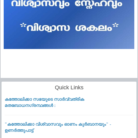
Quick Links
കത്തോലിക്കാ സഭയുടെ സാർവ്വത്രിക
മതബോധനഗ്രന്ഥങ്ങൾ :
"കത്തോലിക്കാ വിശ്വാസവും ഓണം കുർബാനയും" -
ഉണർത്തുപാട്ട്