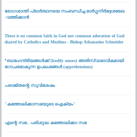
രോഗശാന്തി പ്രാർത്ഥനയെ സംബന്ധിച്ച മാർഗ്ഗനിർദ്ദേശരേഖ
-വത്തിക്കാൻ
There is no common faith in God nor common adoration of God
shared by Catholics and Muslims - Bishop Athanasius Schneider
*ബാഹേന്ദ്രിയങ്ങൾക്ക് (bodily senses) അതിസ്വാഭാവികമായി
ഗോചരമാകുന്ന ഉപലംഭങ്ങൾ (apprehensions)
പരാജിതന്റെ സുവിശേഷം
"കത്തോലിക്കാസഭയുടെ ഐക്യം"
എന്റെ സഭ.. പരിശുദ്ധ കത്തോലിക്കാ സഭ