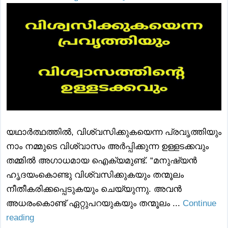
യഥാർത്ഥത്തിൽ, വിശ്വസിക്കുകയെന്ന പ്രവൃത്തിയും
നാം നമ്മുടെ വിശ്വാസം അർപ്പിക്കുന്ന ഉള്ളടക്കവും
തമ്മിൽ അഗാധമായ ഐക്യമുണ്ട്. “മനുഷ്യൻ
ഹൃദയംകൊണ്ടു വിശ്വസിക്കുകയും തന്മൂലം
നീതീകരിക്കപ്പെടുകയും ചെയ്യുന്നു. അവൻ
അധരംകൊണ്ട് ഏറ്റുപറയുകയും തന്മൂലം ...
Continue
reading