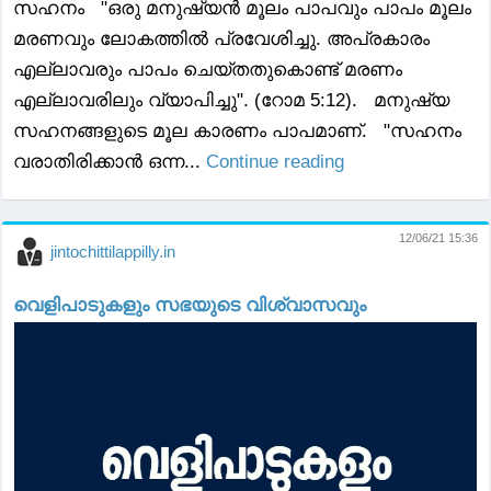
സഹനം "ഒരു മനുഷ്യൻ മൂലം പാപവും പാപം മൂലം
മരണവും ലോകത്തിൽ പ്രവേശിച്ചു. അപ്രകാരം
എല്ലാവരും പാപം ചെയ്തതുകൊണ്ട് മരണം
എല്ലാവരിലും വ്യാപിച്ചു". (റോമ 5:12). മനുഷ്യ
സഹനങ്ങളുടെ മൂല കാരണം പാപമാണ്. "സഹനം
വരാതിരിക്കാൻ ഒന്ന...
Continue reading
12/06/21 15:36
jintochittilappilly.in
വെളിപാടുകളും സഭയുടെ വിശ്വാസവും