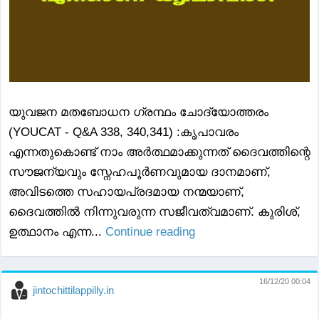
യുവജന മതബോധന ഗ്രന്ഥം ചോദ്യോത്തരം
(YOUCAT - Q&A 338, 340,341) :കൃപാവരം
എന്നതുകൊണ്ട് നാം അർത്ഥമാക്കുന്നത് ദൈവത്തിന്റെ
സൗജന്യവും സ്നേഹപൂർണവുമായ ദാനമാണ്,
അവിടത്തെ സഹായപ്രദമായ നന്മയാണ്,
ദൈവത്തിൽ നിന്നുവരുന്ന സജീവത്വമാണ്. കുരിശ്,
ഉത്ഥാനം എന്ന...
Continue reading
16/12/20 00:04
jintochittilappilly.in