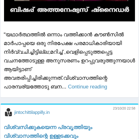
"യഥാർത്ഥത്തിൽ ഒന്നാം വത്തിക്കാൻ കൗൺസിൽ
മാർപാപ്പയെ ഒരു നിരപേക്ഷ പരമാധികാരിയായി
നിർവ്വചിച്ചിട്ടില്ല;മറിച്ച് ,വെളിപ്പെടുത്തപ്പെട്ട
വചനത്തോടുള്ള അനുസരണം ഉറപ്പുവരുത്തുന്നയാൾ
ആയിട്ടാണ്
അവതരിപ്പിച്ചിരിക്കുന്നത്.വിശ്വാസത്തിന്റെ
പാരമ്പര്യത്തോടു ബന...
Continue reading
23/10/20 22:58
jintochittilappilly.in
വിശ്വസിക്കുകയെന്ന പ്രവൃത്തിയും
വിശ്വാസത്തിന്റെ ഉള്ളടക്കവും