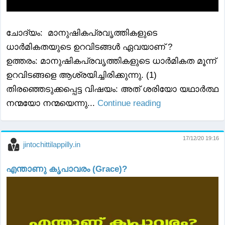
ചോദ്യം: മാനുഷികപ്രവൃത്തികളുടെ
ധാർമികതയുടെ ഉറവിടങ്ങൾ ഏവയാണ് ?
ഉത്തരം: മാനുഷികപ്രവൃത്തികളുടെ ധാർമികത മൂന്ന്
ഉറവിടങ്ങളെ ആശ്രയിച്ചിരിക്കുന്നു. (1)
തിരഞ്ഞെടുക്കപ്പെട്ട വിഷയം: അത് ശരിയോ യഥാർത്ഥ
നന്മയോ നന്മയെന്നു...
Continue reading
17/12/20 19:16
jintochittilappilly.in
എന്താണു കൃപാവരം (Grace)?