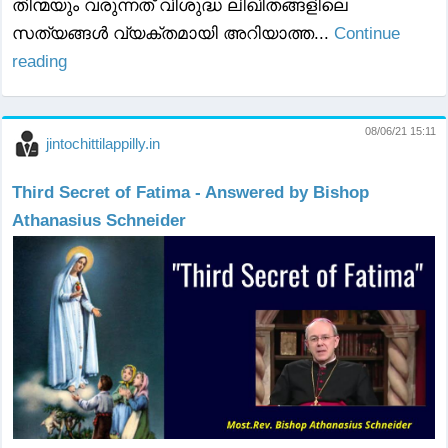
തിന്മയും വരുന്നത് വിശുദ്ധ ലിഖിതങ്ങളിലെ
സത്യങ്ങൾ വ്യക്തമായി അറിയാത്ത...
Continue
reading
08/06/21 15:11
jintochittilappilly.in
Third Secret of Fatima - Answered by Bishop
Athanasius Schneider