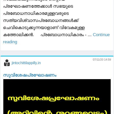
പ്രഘോഷണത്തേക്കാൾ സഭയുടെ
പ്രബോധനാധികാരമുള്ളവരുടെ
സത്യവിശ്വാസപ്രബോധനങ്ങൾക്ക്
ചെവികൊടുക്കുന്നയാളാണ് വിവേകമുള്ള
കത്തോലിക്കൻ. പ്രബോധനാധികാരം - ...
Continue
reading
07/11/20 14:59
jintochittilappilly.in
സുവിശേഷപ്രഘോഷണം