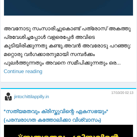
അവനോടു സംസാരിച്ചുകൊണ്ട്‌ പത്രോസ്‌ അകത്തു
പ്രവേശിച്ചപ്പോള്‍ വളരെപ്പേര്‍ അവിടെ
കൂടിയിരിക്കുന്നതു കണ്ടു.അവന്‍ അവരോടു പറഞ്ഞു:
മറ്റൊരു വര്‍ഗക്കാരനുമായി സമ്പര്‍ക്കം
പുലര്‍ത്തുന്നതും അവനെ സമീപിക്കുന്നതും ഒര...
Continue reading
17/10/20 02:13
jintochittilappilly.in
*സത്യമതവും ക്രിസ്തുവിന്റെ ഏകസഭയും*
(പരമ്പരാഗത കത്തോലിക്കാ വിശ്വാസം)