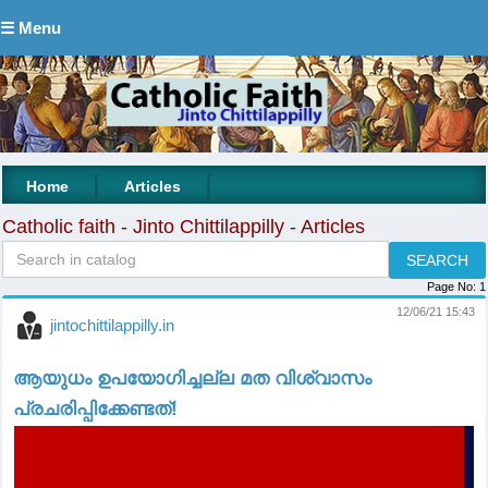
☰ Menu
|
|
Home
Articles
Catholic faith - Jinto Chittilappilly - Articles
Page No:
1
12/06/21 15:43
jintochittilappilly.in
ആയുധം ഉപയോഗിച്ചല്ല മത വിശ്വാസം
പ്രചരിപ്പിക്കേണ്ടത്!