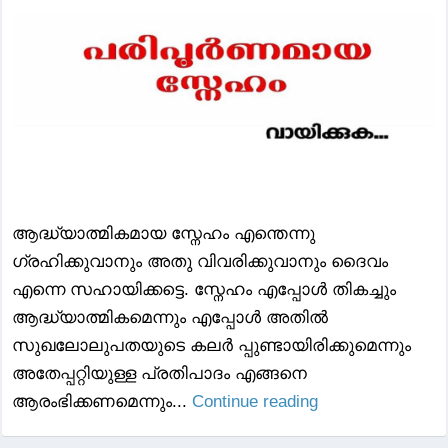
ആദ്ധ്യാത്മികമായ സ്നേഹം എന്തെന്നു
ഗ്രഹിക്കുവാനും അതു വിവരിക്കുവാനും ദൈവം
എന്നെ സഹായിക്കട്ടെ. സ്നേഹം എപ്പോൾ തികച്ചും
ആദ്ധ്യാത്മികമെന്നും എപ്പോൾ അതിൽ
സുഖലോലുപതയുടെ കലർ പ്പുണ്ടായിരിക്കുമെന്നും
അതേപ്പറ്റിയുള്ള പ്രതിപാദം എങ്ങനെ
ആരംഭിക്കണമെന്നും...
Continue reading