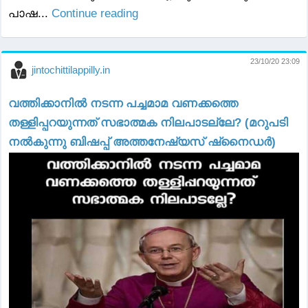
പാഷ...
Continue reading
23/10/20 23:09
jintochittilappilly.in
വത്തിക്കാനിൽ നടന്ന പച്ചമാമ വണക്കത്തെ
തള്ളിപ്പറയുന്നത് സഭാത്മക നിലപാടല്ലേ? (മറുപടി
നൽകുന്നു ബിഷപ്പ് അത്തനേഷ്യസ് ഷ്‌നൈഡർ)