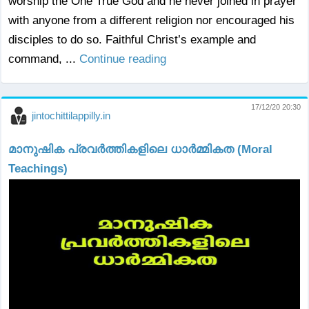
worship the One True God and he never joined in prayer
with anyone from a different religion nor encouraged his
disciples to do so. Faithful Christ’s example and
command, ...
Continue reading
17/12/20 20:30
jintochittilappilly.in
മാനുഷിക പ്രവർത്തികളിലെ ധാർമ്മികത (Moral
Teachings)