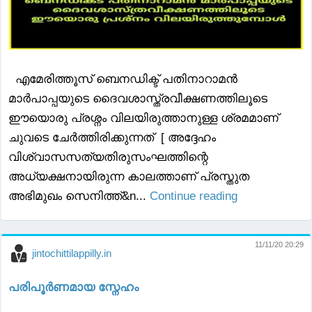
എമേരിത്തൂസ് ബെനഡിക്ട് പതിനാറാമൻ
മാർപാപ്പയുടെ ദൈവശാസ്ത്രവീക്ഷണത്തിലൂടെ
ഈയൊരു പ്രശ്നം വിലയിരുത്താനുള്ള ശ്രമമാണ്
ചുവടെ ചേർത്തിരിക്കുന്നത് [ അദ്ദേഹം
വിശ്വാസസത്യതിരുസംഘത്തിന്റെ
അധ്യക്ഷനായിരുന്ന കാലത്താണ് പ്രസ്തുത
അഭിമുഖം സെനിത്ത്&n...
Continue reading
11/11/20 20:29
jintochittilappilly.in
പരിപൂർണമായ സ്നേഹം