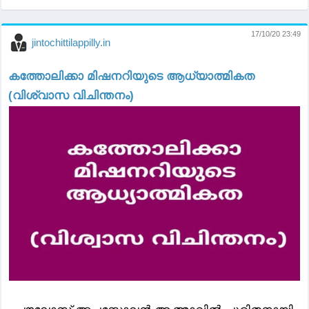
17/10/20 23:49
jintochittilappilly.in
കത്തോലിക്കാ മിഷനറിയുടെ ആധ്യാത്മികത
(വിശ്വാസ വിചിന്തനം)