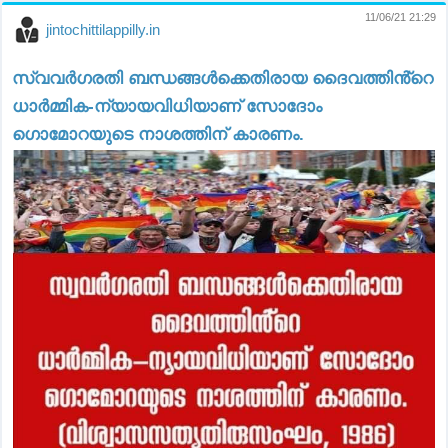
11/06/21 21:29
jintochittilappilly.in
സ്വവർഗരതി ബന്ധങ്ങൾക്കെതിരായ ദൈവത്തിൻ്റെ
ധാർമ്മിക-ന്യായവിധിയാണ് സോദോം
ഗൊമോറയുടെ നാശത്തിന്‌ കാരണം.