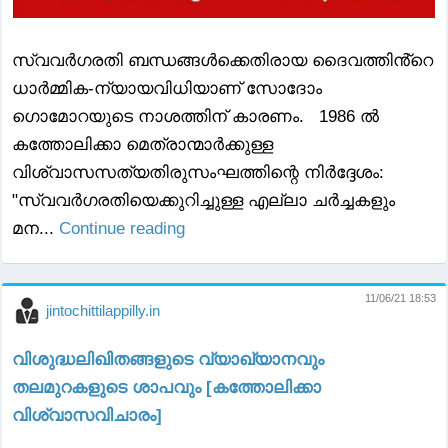
സ്വവർഗരതി ബന്ധങ്ങൾക്കെതിരായ ദൈവത്തിൻ്റെ
ധാർമ്മിക-ന്യായവിധിയാണ് സോദോം
ഗൊമോറയുടെ നാശത്തിന്‌ കാരണം. 1986 ൽ
കത്തോലിക്കാ മെത്രാന്മാർക്കുള്ള
വിശ്വാസസത്യതിരുസംഘത്തിന്റെ നിർദ്ദേശം:
"സ്വവർഗരതിയെക്കുറിച്ചുള്ള എല്ലാ ചർച്ചകളും
മന...
Continue reading
11/06/21 18:53
jintochittilappilly.in
വിശുദ്ധലിഖിതങ്ങളുടെ വ്യാഖ്യാനവും
തലമുറകളുടെ ശാപവും [കത്തോലിക്കാ
വിശ്വാസവിചാരം]