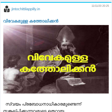
11/11/20 20:25
jintochittilappilly.in
വിവേകമുള്ള കത്തോലിക്കൻ
സ്വയം പ്രബോധനാധികാരമുണ്ടെന്ന്
സങ്കല്പിക്കുന്നവരുടെ തെറ്റായ