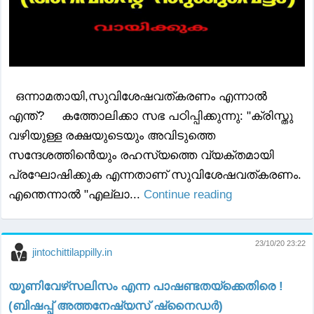
ഒന്നാമതായി,സുവിശേഷവത്കരണം എന്നാൽ
എന്ത്? കത്തോലിക്കാ സഭ പഠിപ്പിക്കുന്നു: "ക്രിസ്തു
വഴിയുള്ള രക്ഷയുടെയും അവിടുത്തെ
സന്ദേശത്തിൻെയും രഹസ്യത്തെ വ്യക്തമായി
പ്രഘോഷിക്കുക എന്നതാണ് സുവിശേഷവത്കരണം.
എന്തെന്നാൽ "എല്ലാ...
Continue reading
23/10/20 23:22
jintochittilappilly.in
യൂണിവേഴ്‌സലിസം എന്ന പാഷണ്ടതയ്‌ക്കെതിരെ !
(ബിഷപ്പ് അത്തനേഷ്യസ് ഷ്‌നൈഡർ)