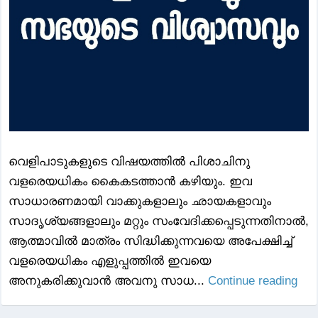
വെളിപാടുകളുടെ വിഷയത്തിൽ പിശാചിനു
വളരെയധികം കൈകടത്താൻ കഴിയും. ഇവ
സാധാരണമായി വാക്കുകളാലും ഛായകളാവും
സാദൃശ്യങ്ങളാലും മറ്റും സംവേദിക്കപ്പെടുന്നതിനാൽ,
ആത്മാവിൽ മാത്രം സിദ്ധിക്കുന്നവയെ അപേക്ഷിച്ച്
വളരെയധികം എളുപ്പത്തിൽ ഇവയെ
അനുകരിക്കുവാൻ അവനു സാധ...
Continue reading