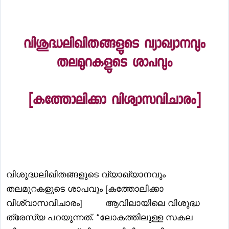
വിശുദ്ധലിഖിതങ്ങളുടെ വ്യാഖ്യാനവും
തലമുറകളുടെ ശാപവും [കത്തോലിക്കാ
വിശ്വാസവിചാരം] ആവിലായിലെ വിശുദ്ധ
ത്രേസ്യ പറയുന്നത്. “ലോകത്തിലുള്ള സകല