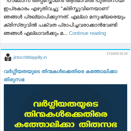
പൗലോസ് അപ്പസ്തോലൻ ആത്മാവിൽ പൂരിതനായി
ഇപ്രകാരം എഴുതിവച്ചു: "ക്രിസ്തുവിനെയാണ്‌
ഞങ്ങള്‍ പ്രഖ്യാപിക്കുന്നത്‌. എല്ലാ മനുഷ്യരെയും
ക്രിസ്‌തുവില്‍ പക്വത പ്രാപിച്ചവരാക്കാന്‍വേണ്ടി
ഞങ്ങള്‍ എല്ലാവര്‍ക്കും മ...
Continue reading
17/10/20 02:24
jintochittilappilly.in
വർഗ്ഗീയതയുടെ തിന്മകൾക്കെതിരെ കത്തോലിക്കാ
തിരുസഭ