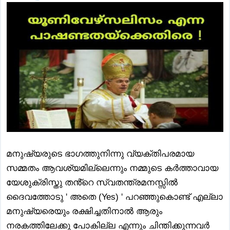
മനുഷ്യരുടെ ഭാഗത്തുനിന്നു വ്യക്തിപരമായ
സമ്മതം ആവശ്യമില്ലെന്നും നമ്മുടെ കർത്താവായ
യേശുക്രിസ്തു തൻ്റെ സ്വതന്ത്രമനസ്സിൽ
ദൈവത്തോടു ' അതെ (Yes) ' പറഞ്ഞുകൊണ്ട് എല്ലാ
മനുഷ്യരെയും രക്ഷിച്ചതിനാൽ ആരും
നരകത്തിലേക്കു പോകില്ല എന്നും ചിന്തിക്കുന്നവർ