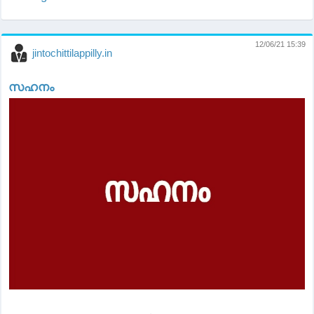
12/06/21 15:39
jintochittilappilly.in
സഹനം